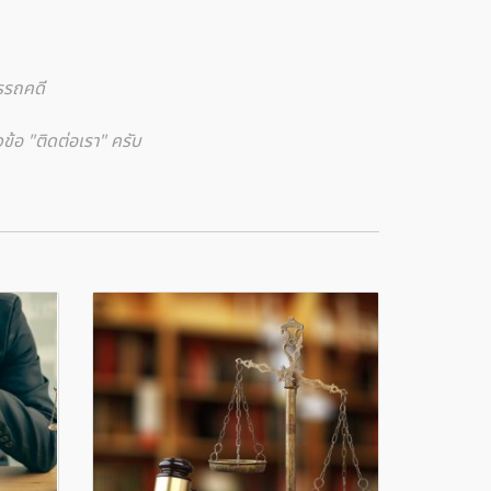
รรถคดี
ข้อ "ติดต่อเรา" ครับ