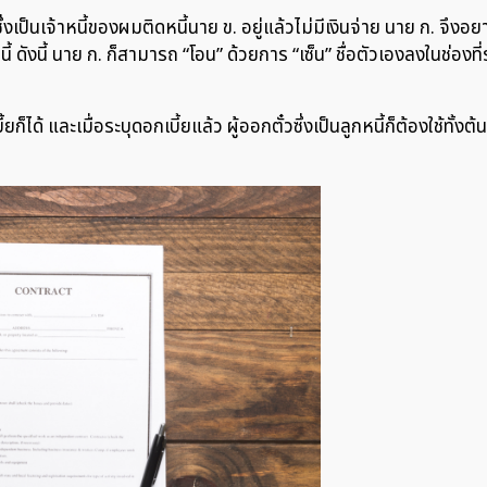
เป็นเจ้าหนี้ของผมติดหนี้นาย ข. อยู่แล้วไม่มีเงินจ่าย นาย ก. จึงอยา
้ ดังนี้ นาย ก. ก็สามารถ “โอน” ด้วยการ “เซ็น” ชื่อตัวเองลงในช่องที่ระ
ก็ได้ และเมื่อระบุดอกเบี้ยแล้ว ผู้ออกตั๋วซึ่งเป็นลูกหนี้ก็ต้องใช้ทั้งต้น