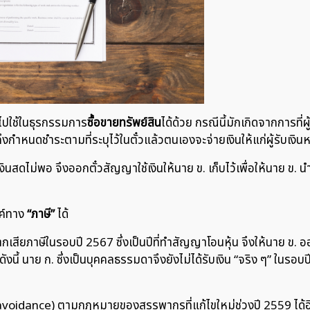
ำไปใช้ในธุรกรรมการ
ซื้อขายทรัพย์สิน
ได้ด้วย กรณีนี้มักเกิดจากการท
่อถึงกำหนดชำระตามที่ระบุไว้ในตั๋วแล้วตนเองจะจ่ายเงินให้แก่ผู้รับเงิน
งินสดไม่พอ จึงออกตั๋วสัญญาใช้เงินให้นาย ข. เก็บไว้เพื่อให้นาย ข. น
งค์ทาง
“ภาษี”
ได้
ากเสียภาษีในรอบปี 2567 ซึ่งเป็นปีที่ทำสัญญาโอนหุ้น จึงให้นาย ข. ออ
y ดังนี้ นาย ก. ซึ่งเป็นบุคคลธรรมดาจึงยังไม่ได้รับเงิน “จริง ๆ” ในรอบ
avoidance) ตามกฎหมายของสรรพากรที่แก้ไขใหม่ช่วงปี 2559 ได้