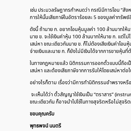
เช่น ประมวลรัษฎากรกำหนดว่า กรณีมีการโอน “สังหาริมทร
การให้นั้นเสียภาษีในอัตราร้อยละ 5 ของมูลค่าทรัพย์สิน
ดังนี้ ถ้านาย ก. อยากโอนหุ้นมูลค่า 100 ล้านบาทให้น
นาย ข. จะใช้เงินค่าหุ้น 100 ล้านบาทให้นาย ก. แต่ไม
เสน่หา ขณะเดียวกันนาย ข. ก็ไม่ต้องเสียเงินค่าโอนห
จ่ายเงินและนาย ก. ก็ยังไม่มีเงินได้จากการขายหุ้น
ในทางกฎหมายแล้ว นิติกรรมการออกตั๋วแบบนี้ถือเป
เสน่หา และต้องเสียภาษีจากการรับให้โดยเสน่หาต่อไป 
อย่างไรก็ตาม เรื่องว่ามีการทำนิติกรรมอำพรางหรือไม
จะเห็นได้ว่า ตั๋วสัญญาใช้เงินเป็น “ตราสาร” (instr
ขณะเดียวกัน ก็อาจนำไปใช้ในทางสุจริตหรือไม่สุจร
ขอบคุณครับ
พุทธพจน์ นนตรี