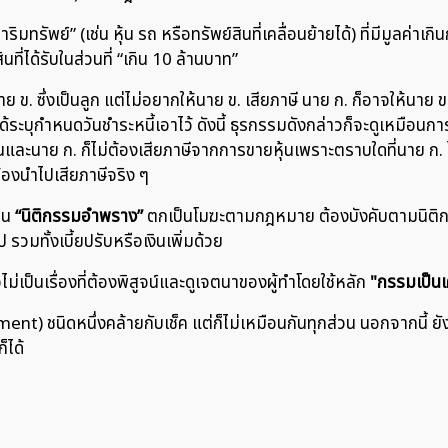
ัพย์” (เช่น หุ้น รถ หรือทรัพย์สินที่เคลื่อนย้ายได้) ที่มีมูลค่าเกิน
ที่ได้รับในส่วนที่ “เกิน 10 ล้านบาท”
าย ข. ซึ่งเป็นลูก แต่ไม่อยากให้นาย ข. เสียภาษี นาย ก. ก็อาจให้นาย
่ได้ระบุกำหนดวันชำระหนี้เอาไว้ ดังนี้ ธุรกรรมดังกล่าวก็จะดูเหมือนก
ุ้นและนาย ก. ก็ไม่ต้องเสียภาษีจากการขายหุ้นเพราะตราบใดที่นาย ก. ไ
ที่ต้องนำไปเสียภาษีจริง ๆ
็น
“นิติกรรมอำพราง”
ตกเป็นโมฆะตามกฎหมาย ต้องบังคับตามนิติกรร
รวมทั้งเบี้ยปรับหรือเงินเพิ่มด้วย
่เป็นเรื่องที่ต้องพิสูจน์และดูเจตนาของผู้ทำโดยใช้หลัก
"กรรมเป็นเ
ument) ชนิดหนึ่งคล้ายกับเช็ค แต่ก็ไม่เหมือนกันทุกส่วน นอกจากนี้ 
ิตก็ได้